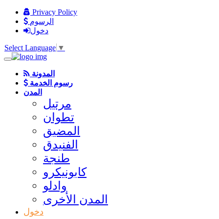
Privacy Policy
الرسوم
دخول
Select Language
▼
المدونة
رسوم الخدمة
المدن
مرتيل
تطوان
المضيق
الفنيدق
طنجة
كابونيكرو
وادلو
المدن الأخرى
دخول