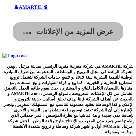
AMARTIL ♛
عرض المزيد من الإعلانات
شركة AMARTIL هي شركة مغربية مقرها الرئيسي بمدينة مرتيل ، وهي
الشركة الرائدة في مجال الترويج و الوساطة ، المدعومة من طرف المبادرة
الوطنية للتنمية البشرية سنة 2019 .و تتسع خدمات الشركة لتشمل ترويج
المشاريع التجارية و الخيرية ، كما بيع و كراء السيارات و بيع المنتجات, مع
امتيازها باللضمان الكامل للبائع و المشتري، حيث يقوم طاقم العمل بالتحقق
الشامل من كل الإعلانات المعروضة بالموقع الرسمي: AMARTIL.com و
بالحديث عن أهداف الشركة فإننا نهدف لخلق أساليب حديثة للترويج و
الإعلان و كذا الوساطة بعقود مضمونة تتناسب مع المستهلك المغربي, وتجدر
الإشارة إلى أن الشركة تعتمد توسيع رقعة نشاطها بين الفينة و الأخرى
بإضافة مدن جديدة و هذا تماشيا مع نظرة المؤسس : عمر حمداني الذي
يطمح لضم جميع مدن المغرب و الإنفتاح خارج رقعة الوطن ، لجعل شركة
أمرتيل AMartil® أول و أشهر شركة وساطة و ترويج متعددة الأنشطة
مرقمنة وموثوقة.