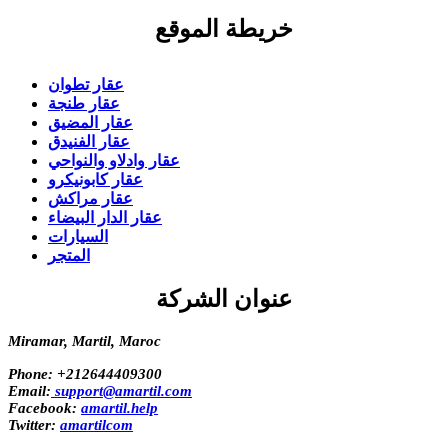
خريطة الموقع
عقار تطوان
عقار طنجة
عقار المضيق
عقار الفنيدق
عقار وادلاو والنواحي
عقار كابونيكرو
عقار مراكش
عقار الدار البيضاء
السيارات
المتجر
عنوان الشركة
Miramar, Martil, Maroc
Phone:
+212644409300
Email:
support@amartil.com
Facebook:
amartil.help
Twitter:
amartilcom