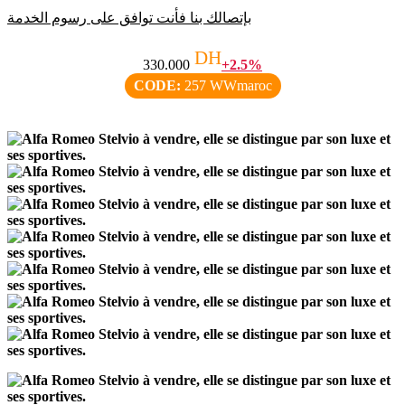
بإتصالك بنا فأنت توافق على رسوم الخدمة
DH
330.000
+2.5%
CODE:
257 WWmaroc