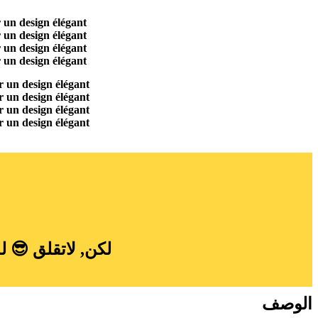
لكن, لاتقلق 😎 ل
الوصف