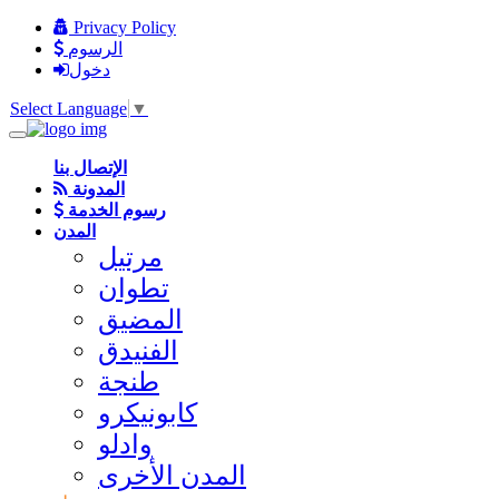
Privacy Policy
الرسوم
دخول
Select Language
▼
الإتصال بنا
المدونة
رسوم الخدمة
المدن
مرتيل
تطوان
المضيق
الفنيدق
طنجة
كابونيكرو
وادلو
المدن الأخرى