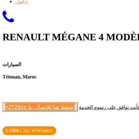
دخول
RENAULT MÉGANE 4 MODÈLE
السيارات
Tétouan, Maroc
+2126xx إضغط هنا للإتصال بنا
 فأنت توافق على رسوم الخدمة
CODE:
262 WWmaroc