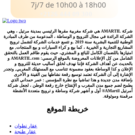
7j/7 de 10h00 à 18h00
+2126 444 09 300
شركة AMARTIL هي شركة مغربية مقرها الرئيسي بمدينة مرتيل ، وهي
الشركة الرائدة في مجال الترويج و الوساطة ، المدعومة من طرف المبادرة
الوطنية للتنمية البشرية سنة 2019 .و تتسع خدمات الشركة لتشمل ترويج
المشاريع التجارية و الخيرية ، كما بيع و كراء السيارات و بيع المنتجات, مع
امتيازها باللضمان الكامل للبائع و المشتري، حيث يقوم طاقم العمل بالتحقق
الشامل من كل الإعلانات المعروضة بالموقع الرسمي: AMARTIL.com و
بالحديث عن أهداف الشركة فإننا نهدف لخلق أساليب حديثة للترويج و
الإعلان و كذا الوساطة بعقود مضمونة تتناسب مع المستهلك المغربي, وتجدر
الإشارة إلى أن الشركة تعتمد توسيع رقعة نشاطها بين الفينة و الأخرى
بإضافة مدن جديدة و هذا تماشيا مع نظرة المؤسس : عمر حمداني الذي
يطمح لضم جميع مدن المغرب و الإنفتاح خارج رقعة الوطن ، لجعل شركة
أمرتيل AMartil® أول و أشهر شركة وساطة و ترويج متعددة الأنشطة
مرقمنة وموثوقة.
خريطة الموقع
عقار تطوان
عقار طنجة