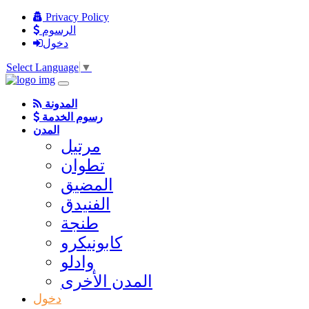
Privacy Policy
الرسوم
دخول
Select Language
▼
المدونة
رسوم الخدمة
المدن
مرتيل
تطوان
المضيق
الفنيدق
طنجة
كابونيكرو
وادلو
المدن الأخرى
دخول