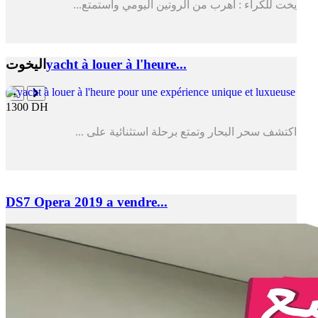
يخت للكراء : اهرب من الروتين اليومي واستمتع...
yacht à louer à l'heure...
اليخوت
1300 DH
اكتشف سحر البحار وتمتع برحلة استثنائية على ...
DS7 Opera 2019 a vendre...