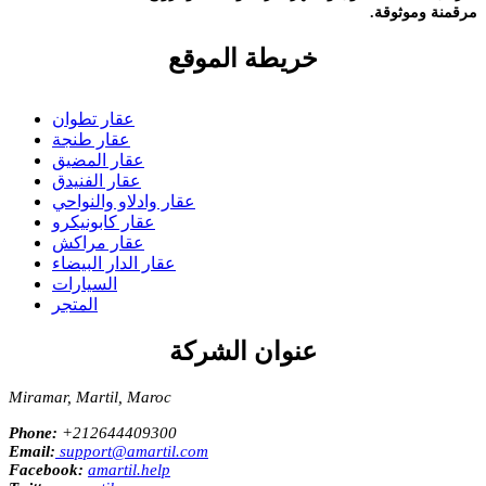
مرقمنة وموثوقة.
خريطة الموقع
عقار تطوان
عقار طنجة
عقار المضيق
عقار الفنيدق
عقار وادلاو والنواحي
عقار كابونيكرو
عقار مراكش
عقار الدار البيضاء
السيارات
المتجر
عنوان الشركة
Miramar, Martil, Maroc
Phone:
+212644409300
Email:
support@amartil.com
Facebook:
amartil.help