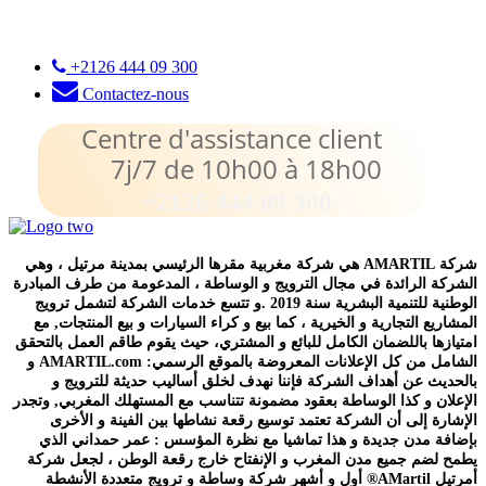
+2126 444 09 300
Contactez-nous
Centre d'assistance client
7j/7 de 10h00 à 18h00
+2126 444 09 300
شركة AMARTIL هي شركة مغربية مقرها الرئيسي بمدينة مرتيل ، وهي
الشركة الرائدة في مجال الترويج و الوساطة ، المدعومة من طرف المبادرة
الوطنية للتنمية البشرية سنة 2019 .و تتسع خدمات الشركة لتشمل ترويج
المشاريع التجارية و الخيرية ، كما بيع و كراء السيارات و بيع المنتجات, مع
امتيازها باللضمان الكامل للبائع و المشتري، حيث يقوم طاقم العمل بالتحقق
الشامل من كل الإعلانات المعروضة بالموقع الرسمي: AMARTIL.com و
بالحديث عن أهداف الشركة فإننا نهدف لخلق أساليب حديثة للترويج و
الإعلان و كذا الوساطة بعقود مضمونة تتناسب مع المستهلك المغربي, وتجدر
الإشارة إلى أن الشركة تعتمد توسيع رقعة نشاطها بين الفينة و الأخرى
بإضافة مدن جديدة و هذا تماشيا مع نظرة المؤسس : عمر حمداني الذي
يطمح لضم جميع مدن المغرب و الإنفتاح خارج رقعة الوطن ، لجعل شركة
أمرتيل AMartil® أول و أشهر شركة وساطة و ترويج متعددة الأنشطة