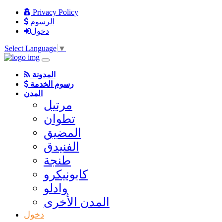
Privacy Policy
الرسوم
دخول
Select Language
▼
المدونة
رسوم الخدمة
المدن
مرتيل
تطوان
المضيق
الفنيدق
طنجة
كابونيكرو
وادلو
المدن الأخرى
دخول